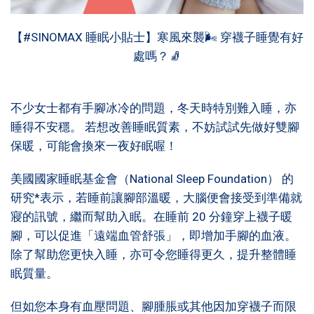
【
#SINOMAX
睡眠小貼士】寒風來襲🌬 穿襪子睡覺有好
處嗎？
🧦
不少女士都有手腳冰冷的問題，冬天時特別難入睡，亦
睡得不安穩。 若想改善睡眠質素，不妨試試先做好雙腳
保暖，可能會換來一夜好眠喔！
美國國家睡眠基金會（National Sleep Foundation） 的
研究*表示，若睡前讓腳部溫暖，大腦便會接受到準備就
寢的訊號，繼而幫助入眠。在睡前 20 分鐘穿上襪子暖
腳，可以促進「遠端血管舒張」，即增加手腳的血液。
除了幫助您更快入睡，亦可令您睡得更久，提升整體睡
眠質量。
但如您本身有血壓問題、腳腫脹或其他因加穿襪子而限