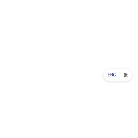
ENG
繁
Product Maintenance